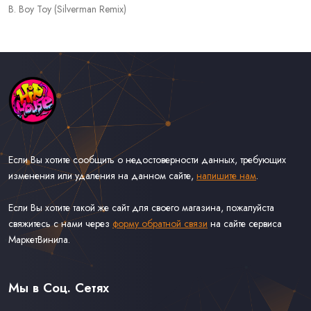
B. Boy Toy (Silverman Remix)
Если Вы хотите сообщить о недостоверности данных, требующих
изменения или удаления на данном сайте,
напишите нам
.
Если Вы хотите такой же сайт для своего магазина, пожалуйста
свяжитесь с нами через
форму обратной связи
на сайте сервиса
МаркетВинила.
Каталог Музыки на Виниле В Наличии
Доставка и Оплата
Мы в Соц. Сетях
Контакты