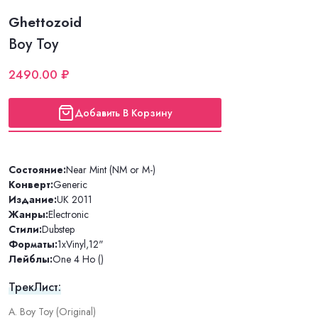
Ghettozoid
Boy Toy
2490.00 ₽
Добавить В Корзину
Состояние:
Near Mint (NM or M-)
Конверт:
Generic
Издание:
UK 2011
Жанры:
Electronic
Стили:
Dubstep
Форматы:
1xVinyl
,
12"
Лейблы:
One 4 Ho ()
ТрекЛист:
A. Boy Toy (Original)