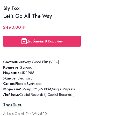
Sly Fox
Let's Go All The Way
2490.00 ₽
Добавить В Корзину
Состояние:
Very Good Plus (VG+)
Конверт:
Generic
Издание:
UK 1986
Жанры:
Electronic
Стили:
Electro
,
Synth-pop
Форматы:
1xVinyl
,
12"
,
45 RPM
,
Single
,
Mispress
Лейблы:
Capitol Records ()
,
Capitol Records ()
ТрекЛист:
A. Let's Go All The Way 5:10