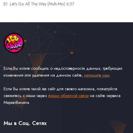
B1. Let's Go All The Way (Multi-Mix) 6:57
Если Вы хотите сообщить о недостоверности данных, требующих
изменения или удаления на данном сайте,
напишите нам
.
Если Вы хотите такой же сайт для своего магазина, пожалуйста
свяжитесь с нами через
форму обратной связи
на сайте сервиса
МаркетВинила.
Каталог Музыки на Виниле В Наличии
Доставка и Оплата
Мы в Соц. Сетях
Контакты