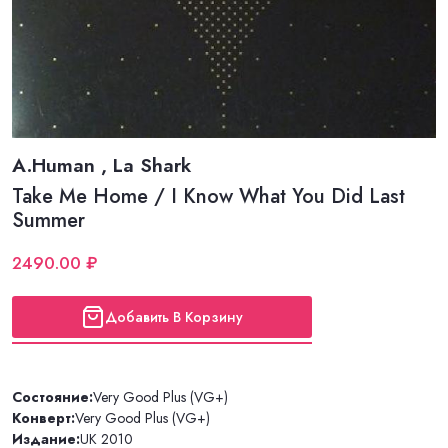
A.Human , La Shark
Take Me Home / I Know What You Did Last
Summer
2490.00 ₽
Добавить В Корзину
Состояние:
Very Good Plus (VG+)
Конверт:
Very Good Plus (VG+)
Издание:
UK 2010