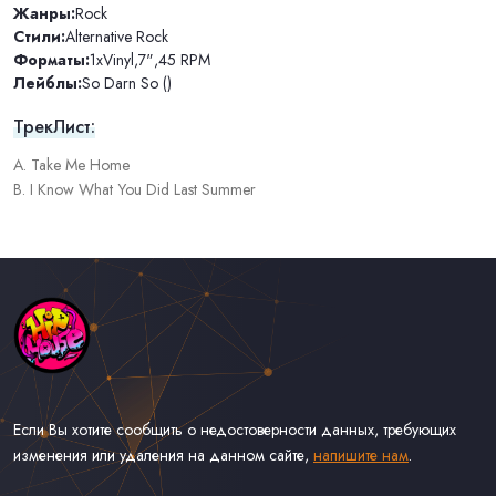
Жанры:
Rock
Стили:
Alternative Rock
Форматы:
1xVinyl
,
7"
,
45 RPM
Лейблы:
So Darn So ()
ТрекЛист:
A. Take Me Home
B. I Know What You Did Last Summer
Если Вы хотите сообщить о недостоверности данных, требующих
изменения или удаления на данном сайте,
напишите нам
.