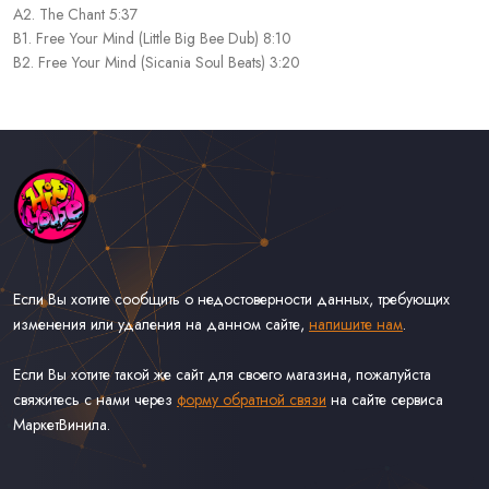
A2. The Chant 5:37
B1. Free Your Mind (Little Big Bee Dub) 8:10
B2. Free Your Mind (Sicania Soul Beats) 3:20
Если Вы хотите сообщить о недостоверности данных, требующих
изменения или удаления на данном сайте,
напишите нам
.
Если Вы хотите такой же сайт для своего магазина, пожалуйста
свяжитесь с нами через
форму обратной связи
на сайте сервиса
МаркетВинила.
Каталог Музыки на Виниле В Наличии