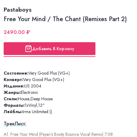
Pastaboys
Free Your Mind / The Chant (Remixes Part 2)
2490.00 ₽
Добавить В Корзину
Состояние:
Very Good Plus (VG+)
Конверт:
Very Good Plus (VG+)
Издание:
US 2004
Жанры:
Electronic
Стили:
House
,
Deep House
Форматы:
1xVinyl
,
12"
Лейблы:
Irma Unlimited ()
ТрекЛист:
A1. Free Your Mind (Psyan's Booty Bounce Vocal Remix) 7:08