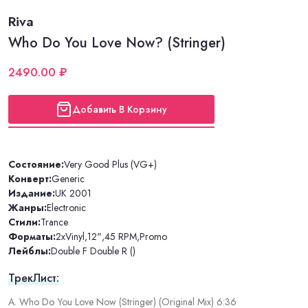
Riva
Who Do You Love Now? (Stringer)
2490.00 ₽
Добавить В Корзину
Состояние:
Very Good Plus (VG+)
Конверт:
Generic
Издание:
UK 2001
Жанры:
Electronic
Стили:
Trance
Форматы:
2xVinyl
,
12"
,
45 RPM
,
Promo
Лейблы:
Double F Double R ()
ТрекЛист:
A. Who Do You Love Now (Stringer) (Original Mix) 6:36