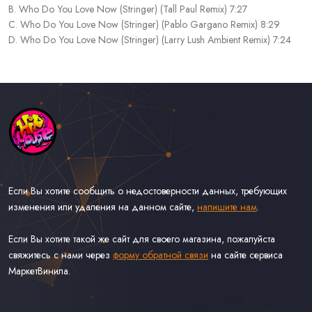
B. Who Do You Love Now (Stringer) (Tall Paul Remix) 7:27
C. Who Do You Love Now (Stringer) (Pablo Gargano Remix) 8:29
D. Who Do You Love Now (Stringer) (Larry Lush Ambient Remix) 7:24
Если Вы хотите сообщить о недостоверности данных, требующих
изменения или удаления на данном сайте,
напишите нам
.
Если Вы хотите такой же сайт для своего магазина, пожалуйста
свяжитесь с нами через
форму обратной связи
на сайте сервиса
МаркетВинила.
Каталог Музыки на Виниле В Наличии