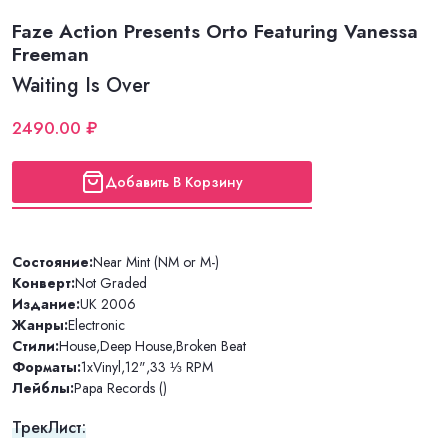
Faze Action Presents Orto Featuring Vanessa
Freeman
Waiting Is Over
2490.00 ₽
Добавить В Корзину
Состояние:
Near Mint (NM or M-)
Конверт:
Not Graded
Издание:
UK 2006
Жанры:
Electronic
Стили:
House
,
Deep House
,
Broken Beat
Форматы:
1xVinyl
,
12"
,
33 ⅓ RPM
Лейблы:
Papa Records ()
ТрекЛист: