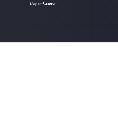
МаркетВинила.