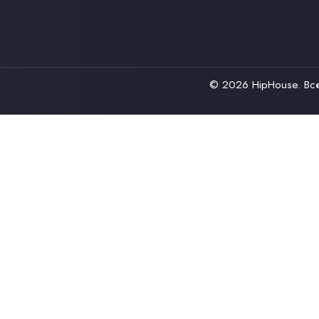
© 2026
HipHouse
. В