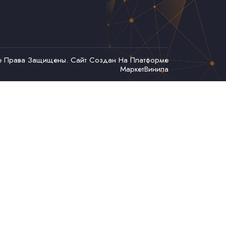
се Права Защищены. Сайт Создан На Платформе
МаркетВинила