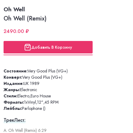
Oh Well
Oh Well (Remix)
2490.00 ₽
Добавить В Корзину
Состояние:
Very Good Plus (VG+)
Конверт:
Very Good Plus (VG+)
Издание:
UK 1989
Жанры:
Electronic
Стили:
Electro
,
Euro House
Форматы:
1xVinyl
,
12"
,
45 RPM
Лейблы:
Parlophone ()
ТрекЛист:
A. Oh Well (Remix) 6:29