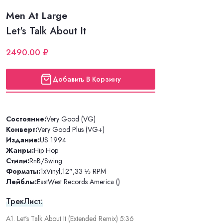
Men At Large
Let's Talk About It
2490.00 ₽
Добавить В Корзину
Состояние:
Very Good (VG)
Конверт:
Very Good Plus (VG+)
Издание:
US 1994
Жанры:
Hip Hop
Стили:
RnB/Swing
Форматы:
1xVinyl
,
12"
,
33 ⅓ RPM
Лейблы:
EastWest Records America ()
ТрекЛист:
A1. Let's Talk About It (Extended Remix) 5:36