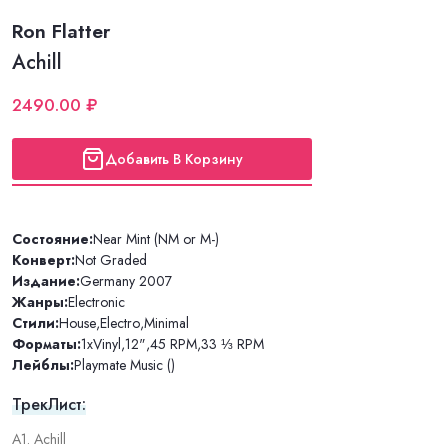
Ron Flatter
Achill
2490.00 ₽
Добавить В Корзину
Состояние:
Near Mint (NM or M-)
Конверт:
Not Graded
Издание:
Germany 2007
Жанры:
Electronic
Стили:
House
,
Electro
,
Minimal
Форматы:
1xVinyl
,
12"
,
45 RPM
,
33 ⅓ RPM
Лейблы:
Playmate Music ()
ТрекЛист:
A1. Achill