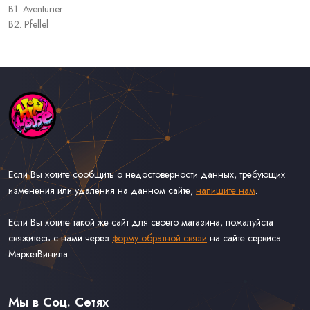
B1. Aventurier
B2. Pfellel
Если Вы хотите сообщить о недостоверности данных, требующих
изменения или удаления на данном сайте,
напишите нам
.
Если Вы хотите такой же сайт для своего магазина, пожалуйста
свяжитесь с нами через
форму обратной связи
на сайте сервиса
МаркетВинила.
Каталог Музыки на Виниле В Наличии
Доставка и Оплата
Мы в Соц. Сетях