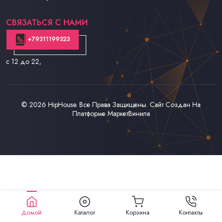
Контакты
СВЯЗАТЬСЯ С НАМИ
+79311199323
с 12 до 22
,
© 2026
HipHouse
. Все Права Защищены. Сайт Создан На
Платформе
МаркетВинила
Домой
Каталог
Корзина
Контакты