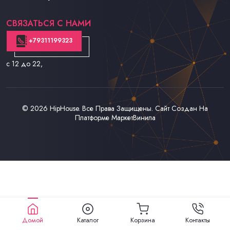
Контакты
СВЯЗАТЬСЯ С НАМИ
+79311199323
с 12 до 22
,
© 2026
HipHouse
. Все Права Защищены. Сайт Создан На
Платформе
МаркетВинила
Домой
Каталог
Корзина
Контакты