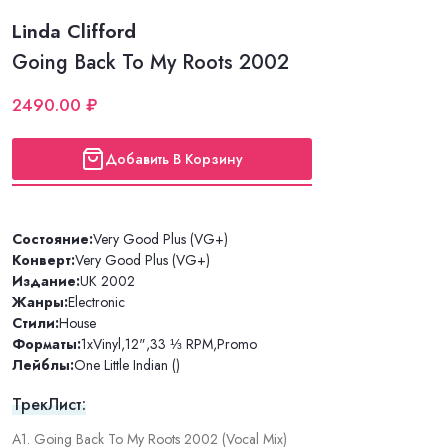
Linda Clifford
Going Back To My Roots 2002
2490.00 ₽
Добавить В Корзину
Состояние:
Very Good Plus (VG+)
Конверт:
Very Good Plus (VG+)
Издание:
UK 2002
Жанры:
Electronic
Стили:
House
Форматы:
1xVinyl
,
12"
,
33 ⅓ RPM
,
Promo
Лейблы:
One Little Indian ()
ТрекЛист:
A1. Going Back To My Roots 2002 (Vocal Mix)