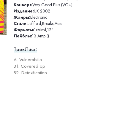
Конверт:
Very Good Plus (VG+)
Издание:
UK 2002
Жанры:
Electronic
Стили:
Leftfield
,
Breaks
,
Acid
Форматы:
1xVinyl
,
12"
Лейблы:
13 Amp ()
ТрекЛист:
A. Vulnerabilia
B1. Covered Up
B2. Detoxification