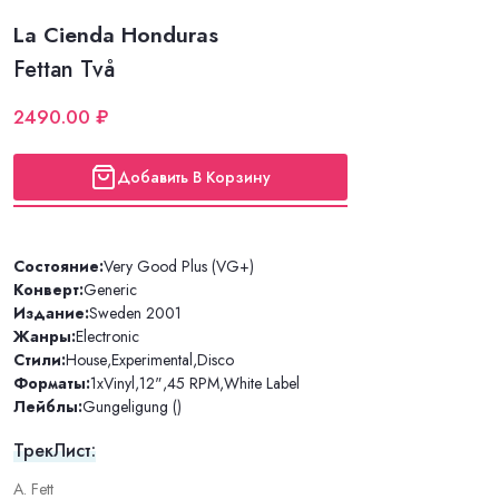
La Cienda Honduras
Fettan Två
2490.00 ₽
Добавить В Корзину
Состояние:
Very Good Plus (VG+)
Конверт:
Generic
Издание:
Sweden 2001
Жанры:
Electronic
Стили:
House
,
Experimental
,
Disco
Форматы:
1xVinyl
,
12"
,
45 RPM
,
White Label
Лейблы:
Gungeligung ()
ТрекЛист:
A. Fett