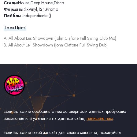
Стили:
House
,
Deep House
,
Disco
Форматы:
1xVinyl
,
12"
,
Promo
Лейблы:
Independiente ()
ТрекЛист:
A. All About Lei: Showdown (John Ciafone Full Swing Club Mix)
B. All About Lei: Showdown (John Ciafone Full Swing Dub)
Если Вы хотите сообщить о недостоверности данных, требующих
изменения или удаления на данном сайте,
напишите нам
.
Если Вы хотите такой же сайт для своего магазина, пожалуйста