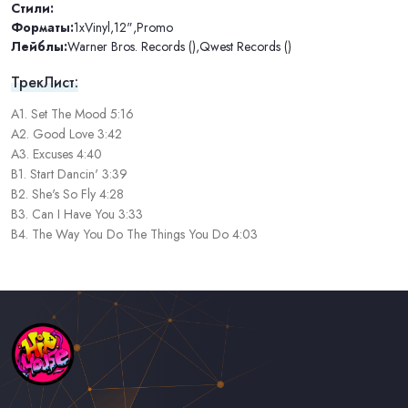
Стили:
Форматы:
1xVinyl
,
12"
,
Promo
Лейблы:
Warner Bros. Records ()
,
Qwest Records ()
ТрекЛист:
A1. Set The Mood 5:16
A2. Good Love 3:42
A3. Excuses 4:40
B1. Start Dancin' 3:39
B2. She's So Fly 4:28
B3. Can I Have You 3:33
B4. The Way You Do The Things You Do 4:03