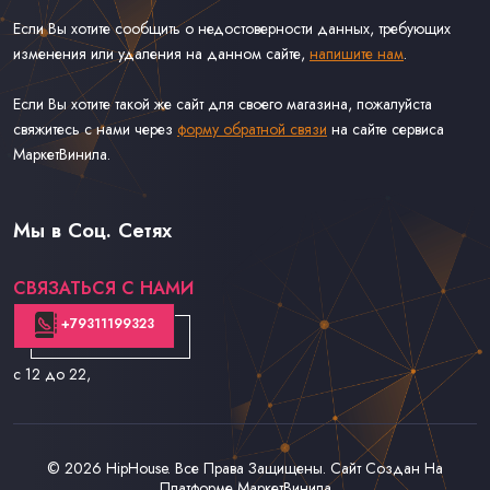
Если Вы хотите сообщить о недостоверности данных, требующих
изменения или удаления на данном сайте,
напишите нам
.
Если Вы хотите такой же сайт для своего магазина, пожалуйста
свяжитесь с нами через
форму обратной связи
на сайте сервиса
МаркетВинила.
Каталог Музыки на Виниле В Наличии
Доставка и Оплата
Мы в Соц. Сетях
Контакты
СВЯЗАТЬСЯ С НАМИ
+79311199323
с 12 до 22
,
© 2026
HipHouse
. Все Права Защищены. Сайт Создан На
Платформе
МаркетВинила