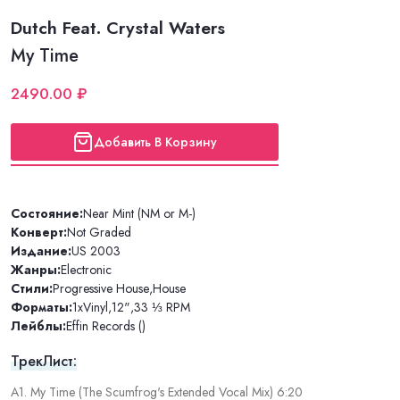
Dutch Feat. Crystal Waters
My Time
2490.00 ₽
Добавить В Корзину
Состояние:
Near Mint (NM or M-)
Конверт:
Not Graded
Издание:
US 2003
Жанры:
Electronic
Стили:
Progressive House
,
House
Форматы:
1xVinyl
,
12"
,
33 ⅓ RPM
Лейблы:
Effin Records ()
ТрекЛист:
A1. My Time (The Scumfrog's Extended Vocal Mix) 6:20