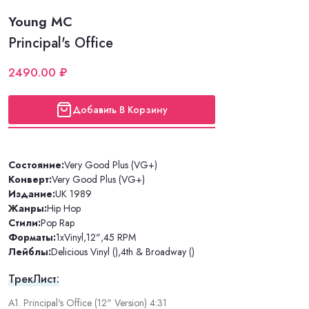
Young MC
Principal's Office
2490.00 ₽
Добавить В Корзину
Состояние:
Very Good Plus (VG+)
Конверт:
Very Good Plus (VG+)
Издание:
UK 1989
Жанры:
Hip Hop
Стили:
Pop Rap
Форматы:
1xVinyl
,
12"
,
45 RPM
Лейблы:
Delicious Vinyl ()
,
4th & Broadway ()
ТрекЛист:
A1. Principal's Office (12" Version) 4:31