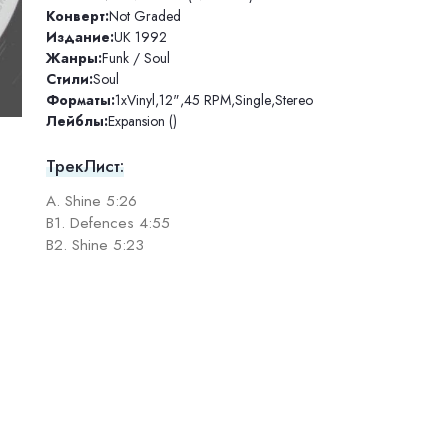
Конверт:
Not Graded
Издание:
UK 1992
Жанры:
Funk / Soul
Стили:
Soul
Форматы:
1xVinyl
,
12"
,
45 RPM
,
Single
,
Stereo
Лейблы:
Expansion ()
ТрекЛист:
A. Shine 5:26
B1. Defences 4:55
B2. Shine 5:23