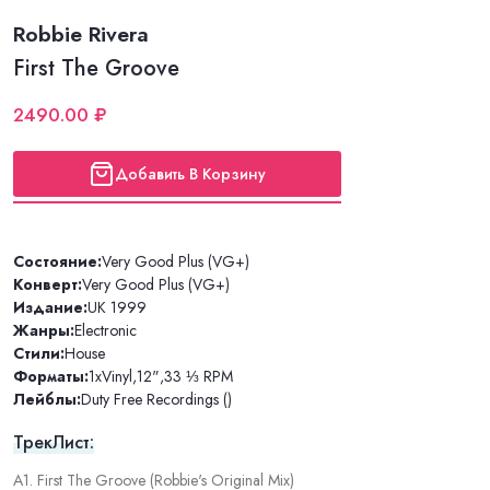
Robbie Rivera
First The Groove
2490.00 ₽
Добавить В Корзину
Состояние:
Very Good Plus (VG+)
Конверт:
Very Good Plus (VG+)
Издание:
UK 1999
Жанры:
Electronic
Стили:
House
Форматы:
1xVinyl
,
12"
,
33 ⅓ RPM
Лейблы:
Duty Free Recordings ()
ТрекЛист:
A1. First The Groove (Robbie's Original Mix)