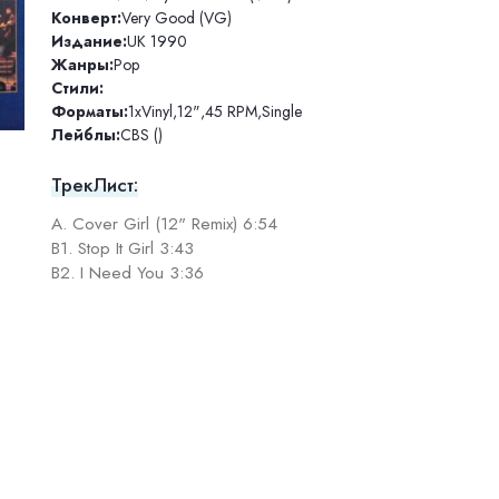
Конверт:
Very Good (VG)
Издание:
UK 1990
Жанры:
Pop
Стили:
Форматы:
1xVinyl
,
12"
,
45 RPM
,
Single
Лейблы:
CBS ()
ТрекЛист:
A. Cover Girl (12" Remix) 6:54
B1. Stop It Girl 3:43
B2. I Need You 3:36