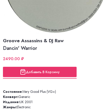
Groove Assassins & DJ Raw
Dancin' Warrior
2490.00 ₽
Добавить В Корзину
Состояние:
Very Good Plus (VG+)
Конверт:
Generic
Издание:
UK 2001
Жанры:
Electronic