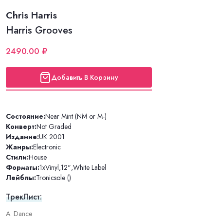
Chris Harris
Harris Grooves
2490.00 ₽
Добавить В Корзину
Состояние:
Near Mint (NM or M-)
Конверт:
Not Graded
Издание:
UK 2001
Жанры:
Electronic
Стили:
House
Форматы:
1xVinyl
,
12"
,
White Label
Лейблы:
Tronicsole ()
ТрекЛист:
A. Dance