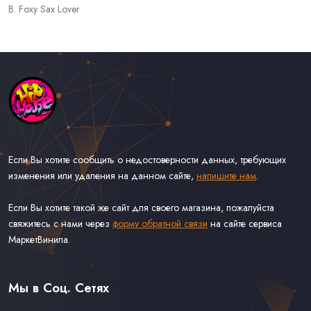
B. Foxy Sax Lover
Если Вы хотите сообщить о недостоверности данных, требующих
изменения или удаления на данном сайте,
напишите нам
.
Если Вы хотите такой же сайт для своего магазина, пожалуйста
свяжитесь с нами через
форму обратной связи
на сайте сервиса
МаркетВинила.
Каталог Музыки на Виниле В Наличии
Доставка и Оплата
Мы в Соц. Сетях
Контакты