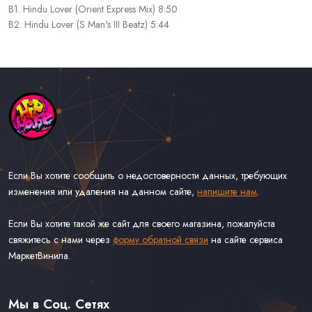
B1. Hindu Lover (Orient Express Mix) 8:50
B2. Hindu Lover (S Man's III Beatz) 5:44
Если Вы хотите сообщить о недостоверности данных, требующих
изменения или удаления на данном сайте,
напишите нам
.
Если Вы хотите такой же сайт для своего магазина, пожалуйста
свяжитесь с нами через
форму обратной связи
на сайте сервиса
МаркетВинила.
Каталог Музыки на Виниле В Наличии
Доставка и Оплата
Мы в Соц. Сетях