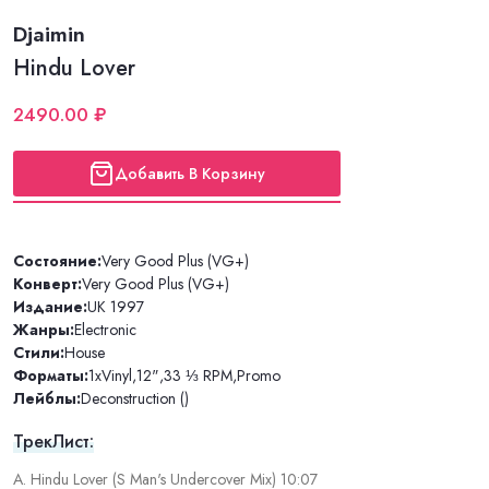
Djaimin
Hindu Lover
2490.00 ₽
Добавить В Корзину
Состояние:
Very Good Plus (VG+)
Конверт:
Very Good Plus (VG+)
Издание:
UK 1997
Жанры:
Electronic
Стили:
House
Форматы:
1xVinyl
,
12"
,
33 ⅓ RPM
,
Promo
Лейблы:
Deconstruction ()
ТрекЛист:
A. Hindu Lover (S Man's Undercover Mix) 10:07