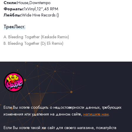
Стили:
House
,
Downtempo
Форматы:
1xVinyl
,
12"
,
45 RPM
Лейблы:
Wide Hive Records ()
ТрекЛист:
A. Bleeding Together (Kaskade Remix)
B. Bleeding Together (Dj Eli Remix)
Если Вы хотите сообщить о недостоверности данных, требующих
изменения или удаления на данном сайте,
напишите нам
.
Если Вы хотите такой же сайт для своего магазина, пожалуйста