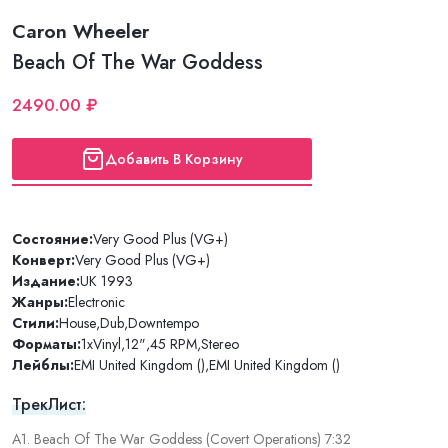
Caron Wheeler
Beach Of The War Goddess
2490.00 ₽
Добавить В Корзину
Состояние:
Very Good Plus (VG+)
Конверт:
Very Good Plus (VG+)
Издание:
UK 1993
Жанры:
Electronic
Стили:
House
,
Dub
,
Downtempo
Форматы:
1xVinyl
,
12"
,
45 RPM
,
Stereo
Лейблы:
EMI United Kingdom ()
,
EMI United Kingdom ()
ТрекЛист:
A1. Beach Of The War Goddess (Covert Operations) 7:32