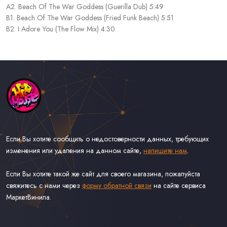
A2. Beach Of The War Goddess (Guerilla Dub) 5:49
B1. Beach Of The War Goddess (Fried Funk Beach) 5:51
B2. I Adore You (The Flow Mix) 4:30
Если Вы хотите сообщить о недостоверности данных, требующих
изменения или удаления на данном сайте,
напишите нам
.
Если Вы хотите такой же сайт для своего магазина, пожалуйста
свяжитесь с нами через
форму обратной связи
на сайте сервиса
МаркетВинила.
Каталог Музыки на Виниле В Наличии