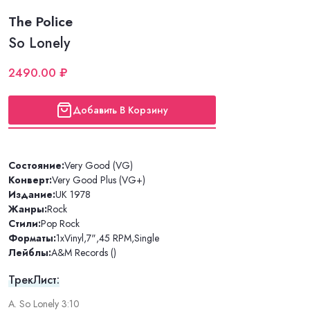
The Police
So Lonely
2490.00 ₽
Добавить В Корзину
Состояние:
Very Good (VG)
Конверт:
Very Good Plus (VG+)
Издание:
UK 1978
Жанры:
Rock
Стили:
Pop Rock
Форматы:
1xVinyl
,
7"
,
45 RPM
,
Single
Лейблы:
A&M Records ()
ТрекЛист:
A. So Lonely 3:10