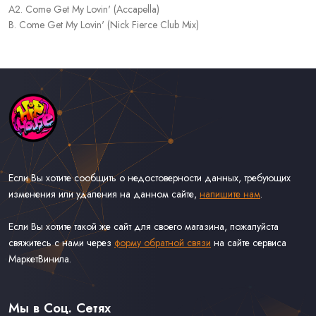
A2. Come Get My Lovin' (Accapella)
B. Come Get My Lovin' (Nick Fierce Club Mix)
Если Вы хотите сообщить о недостоверности данных, требующих
изменения или удаления на данном сайте,
напишите нам
.
Если Вы хотите такой же сайт для своего магазина, пожалуйста
свяжитесь с нами через
форму обратной связи
на сайте сервиса
МаркетВинила.
Каталог Музыки на Виниле В Наличии
Доставка и Оплата
Мы в Соц. Сетях