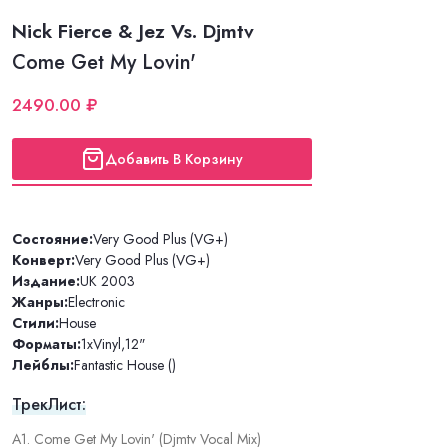
Nick Fierce & Jez Vs. Djmtv
Come Get My Lovin'
2490.00 ₽
Добавить В Корзину
Состояние:
Very Good Plus (VG+)
Конверт:
Very Good Plus (VG+)
Издание:
UK 2003
Жанры:
Electronic
Стили:
House
Форматы:
1xVinyl
,
12"
Лейблы:
Fantastic House ()
ТрекЛист:
A1. Come Get My Lovin' (Djmtv Vocal Mix)