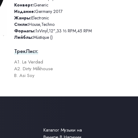
Конверт:
Generic
Издание:
Germany 2017
Жанры:
Electronic
Стили:
House
,
Techno
Форматы:
1xVinyl
,
12"
,
33 ⅓ RPM
,
45 RPM
Лейблы:
Müstique ()
ТрекЛист:
A1. La Verdad
A2. Dirty Milkhouse
B. Asi Soy
Каталог Музыки на
Виниле В Наличии