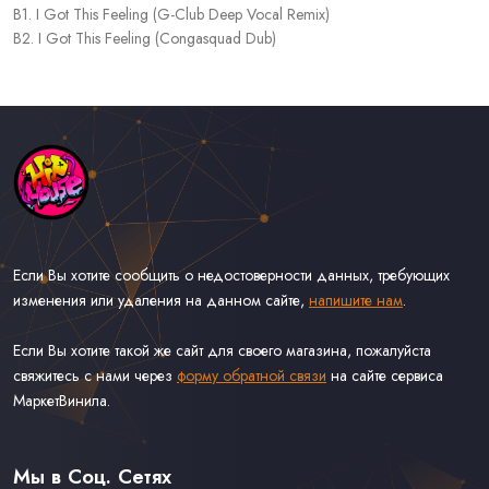
B1. I Got This Feeling (G-Club Deep Vocal Remix)
B2. I Got This Feeling (Congasquad Dub)
Если Вы хотите сообщить о недостоверности данных, требующих
изменения или удаления на данном сайте,
напишите нам
.
Если Вы хотите такой же сайт для своего магазина, пожалуйста
свяжитесь с нами через
форму обратной связи
на сайте сервиса
МаркетВинила.
Каталог Музыки на Виниле В Наличии
Доставка и Оплата
Мы в Соц. Сетях