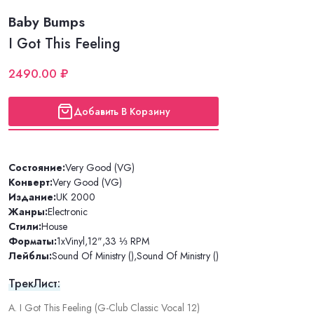
Baby Bumps
I Got This Feeling
2490.00 ₽
Добавить В Корзину
Состояние:
Very Good (VG)
Конверт:
Very Good (VG)
Издание:
UK 2000
Жанры:
Electronic
Стили:
House
Форматы:
1xVinyl
,
12"
,
33 ⅓ RPM
Лейблы:
Sound Of Ministry ()
,
Sound Of Ministry ()
ТрекЛист:
A. I Got This Feeling (G-Club Classic Vocal 12)