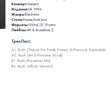
Конверт:
Generic
Издание:
UK 1994
Жанры:
Electronic
Стили:
House
,
Acid Jazz
Форматы:
1xVinyl
,
12"
,
Promo
Лейблы:
4th & Broadway ()
ТрекЛист:
A1. Rush (Theme For Freak Power) (X-Pressive Superdub)
A2. Rush (An X-Pressive Vocal)
B1. Rush (Pizzaman Mix)
B2. Rush (Album Version)