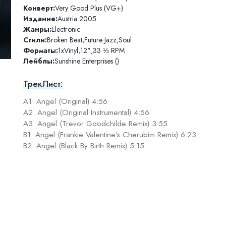
Конверт:
Very Good Plus (VG+)
Издание:
Austria 2005
Жанры:
Electronic
Стили:
Broken Beat
,
Future Jazz
,
Soul
Форматы:
1xVinyl
,
12"
,
33 ⅓ RPM
Лейблы:
Sunshine Enterprises ()
ТрекЛист:
A1. Angel (Original) 4:56
A2. Angel (Original Instrumental) 4:56
A3. Angel (Trevor Goodchilde Remix) 3:55
B1. Angel (Frankie Valentine's Cherubim Remix) 6:23
B2. Angel (Black By Birth Remix) 5:15