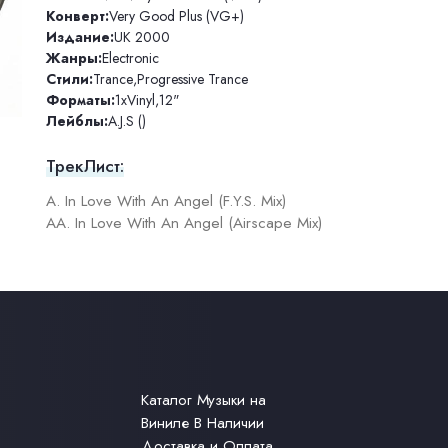
Конверт:
Very Good Plus (VG+)
Издание:
UK 2000
Жанры:
Electronic
Стили:
Trance
,
Progressive Trance
Форматы:
1xVinyl
,
12"
Лейблы:
A.J.S ()
ТрекЛист:
A. In Love With An Angel (F.Y.S. Mix)
AA. In Love With An Angel (Airscape Mix)
Каталог Музыки на
Виниле В Наличии
Доставка и Оплата