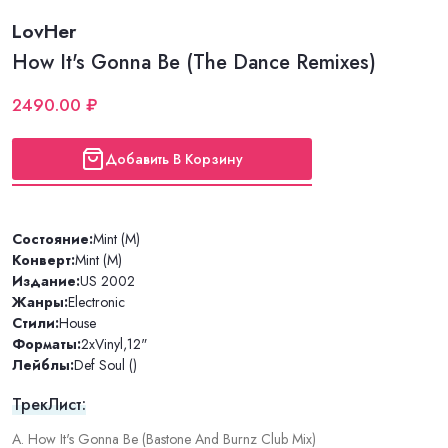
LovHer
How It's Gonna Be (The Dance Remixes)
2490.00 ₽
Добавить В Корзину
Состояние:
Mint (M)
Конверт:
Mint (M)
Издание:
US 2002
Жанры:
Electronic
Стили:
House
Форматы:
2xVinyl
,
12"
Лейблы:
Def Soul ()
ТрекЛист:
A. How It's Gonna Be (Bastone And Burnz Club Mix)