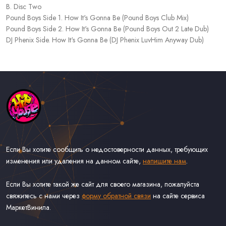
B. Disc Two
Pound Boys Side 1. How It's Gonna Be (Pound Boys Club Mix)
Pound Boys Side 2. How It's Gonna Be (Pound Boys Out 2 Late Dub)
DJ Phenix Side. How It's Gonna Be (DJ Phenix LuvHim Anyway Dub)
Если Вы хотите сообщить о недостоверности данных, требующих
изменения или удаления на данном сайте,
напишите нам
.
Если Вы хотите такой же сайт для своего магазина, пожалуйста
свяжитесь с нами через
форму обратной связи
на сайте сервиса
МаркетВинила.