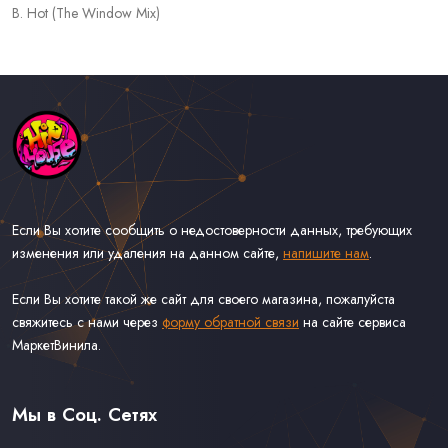
B. Hot (The Window Mix)
Если Вы хотите сообщить о недостоверности данных, требующих
изменения или удаления на данном сайте,
напишите нам
.
Если Вы хотите такой же сайт для своего магазина, пожалуйста
свяжитесь с нами через
форму обратной связи
на сайте сервиса
МаркетВинила.
Каталог Музыки на Виниле В Наличии
Доставка и Оплата
Мы в Соц. Сетях
Контакты