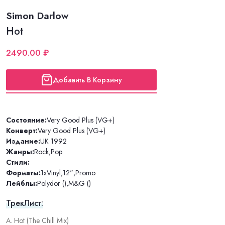
Simon Darlow
Hot
2490.00 ₽
Добавить В Корзину
Состояние:
Very Good Plus (VG+)
Конверт:
Very Good Plus (VG+)
Издание:
UK 1992
Жанры:
Rock
,
Pop
Стили:
Форматы:
1xVinyl
,
12"
,
Promo
Лейблы:
Polydor ()
,
M&G ()
ТрекЛист:
A. Hot (The Chill Mix)