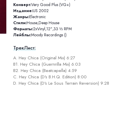
Конверт:
Very Good Plus (VG+)
Издание:
US 2002
Жанры:
Electronic
Стили:
House
,
Deep House
Форматы:
2xVinyl
,
12"
,
33 ⅓ RPM
Лейблы:
Moody Recordings ()
ТрекЛист:
A. Hey Chica (Original Mix) 6:27
B1. Hey Chica (Guernrilla Mix) 6:03
B2. Hey Chica (Beatcapella) 4:59
C. Hey Chica (D's B.H.Q. Edition) 8:00
D. Hey Chica (D's Le Sous Terrain Reversion) 9:28