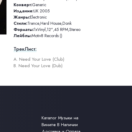
Конверт:
Generic
Издание:
UK 2005
Жанры:
Electronic
Стили:
Trance
,
Hard House
,
Donk
Форматы:
1xVinyl
,
12"
,
45 RPM
,
Stereo
Лейблы:
Motiv8 Records ()
ТрекЛист:
A. Need Your Love (Club)
B. Need Your Love (Dub)
Каталог Музыки на
Виниле В Наличии
Доставка и Оплата