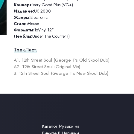
Конверт:
Very Good Plus (VG+)
Издание:
UK 2000
Жанры:
Electronic
Стили:
House
Форматы:
1xVinyl
,
12"
Лейблы:
Under The Counter ()
ТрекЛист:
A1. 12th Street Soul (George T's Old Skool Dub)
A2. 12th Street Soul (Original Mix)
B. 12th Street Soul (George T's New Skool Dub)
Каталог Музыки на
Виниле В Наличии