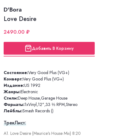
D'Bora
Love Desire
2490.00 ₽
Добавить В Корзину
Состояние:
Very Good Plus (VG+)
Конверт:
Very Good Plus (VG+)
Издание:
US 1992
Жанры:
Electronic
Стили:
Deep House
,
Garage House
Форматы:
1xVinyl
,
12"
,
33 ⅓ RPM
,
Stereo
Лейблы:
Smash Records ()
ТрекЛист:
A1. Love Desire (Maurice's House Mix) 8:20