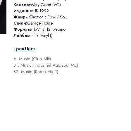
Конверт:
Very Good (VG)
Издание:
UK 1992
Жанры:
Electronic
,
Funk / Soul
Стили:
Garage House
Форматы:
1xVinyl
,
12"
,
Promo
Лейблы:
Final Vinyl ()
ТрекЛист:
A. Music (Club Mix)
B1. Music (Industrial Autosoul Mix)
B2. Music (Radio Mix 1)