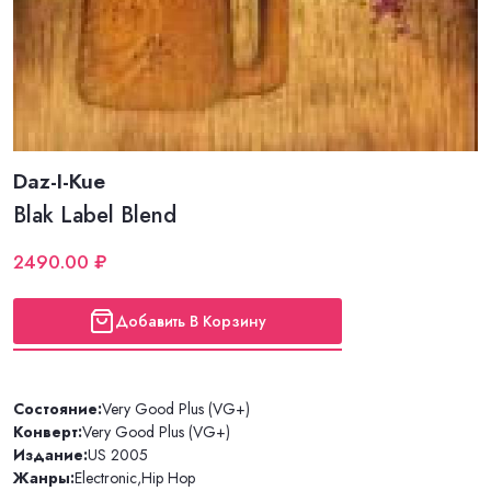
Daz-I-Kue
Blak Label Blend
2490.00 ₽
Добавить В Корзину
Состояние:
Very Good Plus (VG+)
Конверт:
Very Good Plus (VG+)
Издание:
US 2005
Жанры:
Electronic
,
Hip Hop