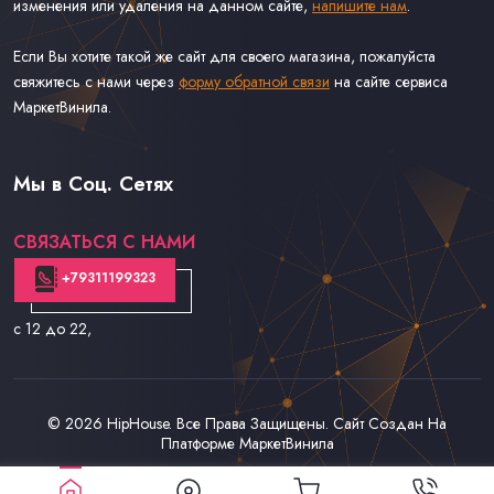
изменения или удаления на данном сайте,
напишите нам
.
Если Вы хотите такой же сайт для своего магазина, пожалуйста
свяжитесь с нами через
форму обратной связи
на сайте сервиса
МаркетВинила.
Каталог Музыки на Виниле В Наличии
Доставка и Оплата
Мы в Соц. Сетях
Контакты
СВЯЗАТЬСЯ С НАМИ
+79311199323
с 12 до 22
,
© 2026
HipHouse
. Все Права Защищены. Сайт Создан На
Платформе
МаркетВинила