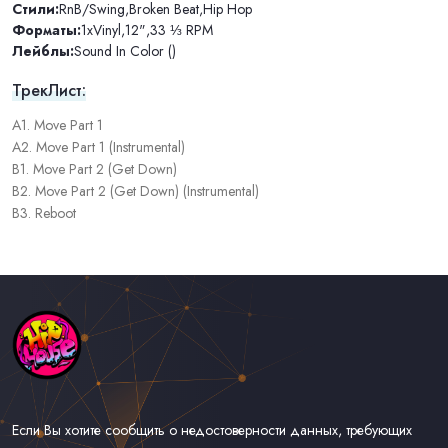
Стили:
RnB/Swing
,
Broken Beat
,
Hip Hop
Форматы:
1xVinyl
,
12"
,
33 ⅓ RPM
Лейблы:
Sound In Color ()
ТрекЛист:
A1. Move Part 1
A2. Move Part 1 (Instrumental)
B1. Move Part 2 (Get Down)
B2. Move Part 2 (Get Down) (Instrumental)
B3. Reboot
Если Вы хотите сообщить о недостоверности данных, требующих