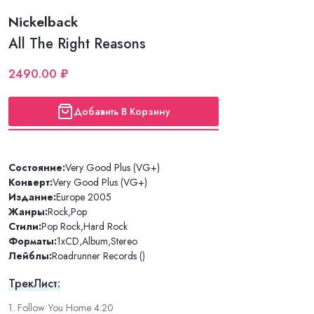
Nickelback
All The Right Reasons
2490.00 ₽
Добавить В Корзину
Состояние:
Very Good Plus (VG+)
Конверт:
Very Good Plus (VG+)
Издание:
Europe 2005
Жанры:
Rock
,
Pop
Стили:
Pop Rock
,
Hard Rock
Форматы:
1xCD
,
Album
,
Stereo
Лейблы:
Roadrunner Records ()
ТрекЛист:
1. Follow You Home 4:20