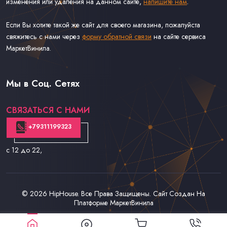
изменения или удаления на данном сайте,
напишите нам
.
Если Вы хотите такой же сайт для своего магазина, пожалуйста
свяжитесь с нами через
форму обратной связи
на сайте сервиса
МаркетВинила.
Каталог Музыки на Виниле В Наличии
Доставка и Оплата
Мы в Соц. Сетях
Контакты
СВЯЗАТЬСЯ С НАМИ
+79311199323
с 12 до 22
,
© 2026
HipHouse
. Все Права Защищены. Сайт Создан На
Платформе
МаркетВинила