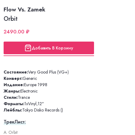
Flow Vs. Zamek
Orbit
2490.00 ₽
Добавить В Корзину
Состояние:
Very Good Plus (VG+)
Конверт:
Generic
Издание:
Europe 1998
Жанры:
Electronic
Стили:
Trance
Форматы:
1xVinyl
,
12"
Лейблы:
Tokyo Disko Records ()
ТрекЛист:
A. Orbit