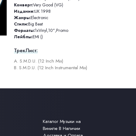
Конверт:
Very Good (VG)
Издание:
UK 1998
Жанры:
Electronic
Стили:
Big Beat
Форматы:
1xVinyl
,
10"
,
Promo
Лейблы:
EMI ()
ТрекЛист:
A. S.M.D.U. (12 Inch Mix)
B. S.M.D.U. (12 Inch Instrumental Mix)
Каталог Музыки на
Виниле В Наличии
Доставка и Оплата