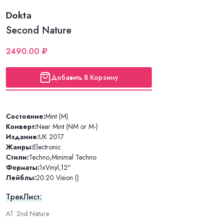
Dokta
Second Nature
2490.00 ₽
Добавить В Корзину
Состояние:
Mint (M)
Конверт:
Near Mint (NM or M-)
Издание:
UK 2017
Жанры:
Electronic
Стили:
Techno
,
Minimal Techno
Форматы:
1xVinyl
,
12"
Лейблы:
20:20 Vision ()
ТрекЛист:
A1. 2nd Nature