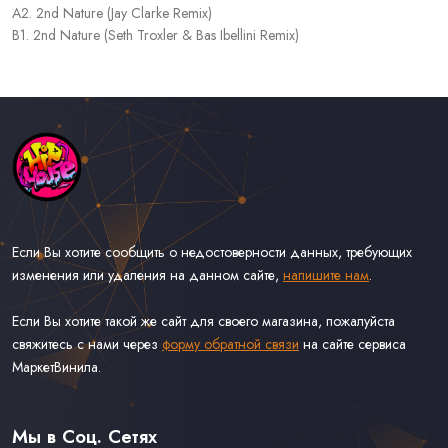
A2. 2nd Nature (Jay Clarke Remix)
B1. 2nd Nature (Seth Troxler & Bas Ibellini Remix)
Если Вы хотите сообщить о недостоверности данных, требующих
изменения или удаления на данном сайте,
напишите нам
.
Если Вы хотите такой же сайт для своего магазина, пожалуйста
свяжитесь с нами через
форму обратной связи
на сайте сервиса
МаркетВинила.
Каталог Музыки на Виниле В Наличии
Доставка и Оплата
Мы в Соц. Сетях