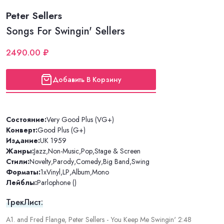
Peter Sellers
Songs For Swingin' Sellers
2490.00 ₽
Добавить В Корзину
Состояние:
Very Good Plus (VG+)
Конверт:
Good Plus (G+)
Издание:
UK 1959
Жанры:
Jazz
,
Non-Music
,
Pop
,
Stage & Screen
Стили:
Novelty
,
Parody
,
Comedy
,
Big Band
,
Swing
Форматы:
1xVinyl
,
LP
,
Album
,
Mono
Лейблы:
Parlophone ()
ТрекЛист:
A1. and Fred Flange, Peter Sellers - You Keep Me Swingin' 2:48