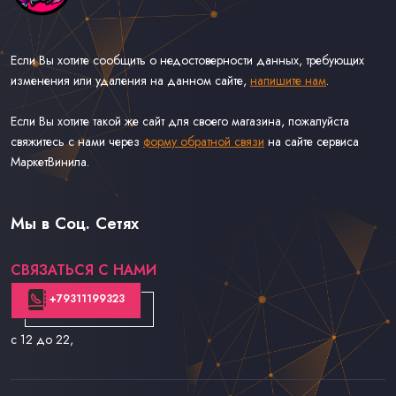
Если Вы хотите сообщить о недостоверности данных, требующих
изменения или удаления на данном сайте,
напишите нам
.
Если Вы хотите такой же сайт для своего магазина, пожалуйста
свяжитесь с нами через
форму обратной связи
на сайте сервиса
МаркетВинила.
Каталог Музыки на Виниле В Наличии
Доставка и Оплата
Мы в Соц. Сетях
Контакты
СВЯЗАТЬСЯ С НАМИ
+79311199323
с 12 до 22
,