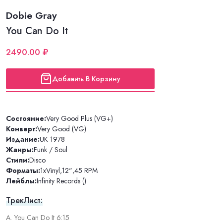
Dobie Gray
You Can Do It
2490.00 ₽
Добавить В Корзину
Состояние:
Very Good Plus (VG+)
Конверт:
Very Good (VG)
Издание:
UK 1978
Жанры:
Funk / Soul
Стили:
Disco
Форматы:
1xVinyl
,
12"
,
45 RPM
Лейблы:
Infinity Records ()
ТрекЛист:
A. You Can Do It 6:15