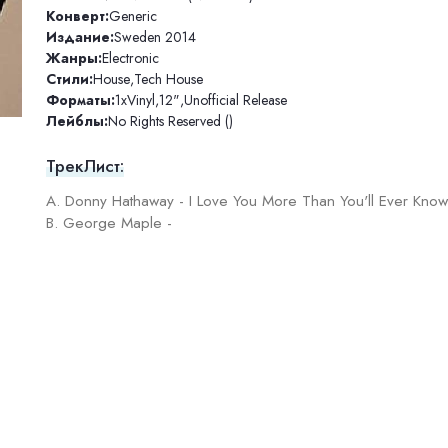
Конверт:
Generic
Издание:
Sweden 2014
Жанры:
Electronic
Стили:
House
,
Tech House
Форматы:
1xVinyl
,
12"
,
Unofficial Release
Лейблы:
No Rights Reserved ()
ТрекЛист:
A. Donny Hathaway - I Love You More Than You'll Ever Kno
B. George Maple -