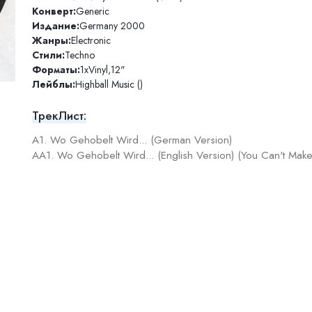
Конверт:
Generic
Издание:
Germany 2000
Жанры:
Electronic
Стили:
Techno
Форматы:
1xVinyl
,
12"
Лейблы:
Highball Music ()
ТрекЛист:
A1. Wo Gehobelt Wird... (German Version)
AA1. Wo Gehobelt Wird... (English Version) (You Can't Mak